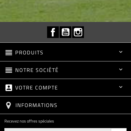
Facebook
YouTube
Instagram
reorder
PRODUITS

reorder
NOTRE SOCIÉTÉ

account_box
VOTRE COMPTE

INFORMATIONS
Recevez nos offres spéciales