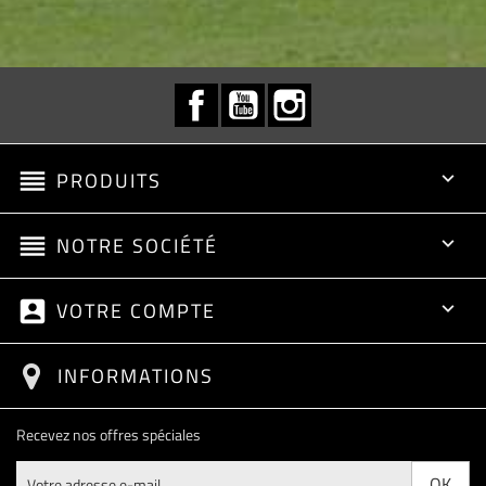
Facebook
YouTube
Instagram
reorder
PRODUITS

reorder
NOTRE SOCIÉTÉ

account_box
VOTRE COMPTE

INFORMATIONS
Recevez nos offres spéciales